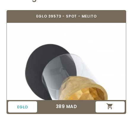
EGLO 39573 - SPOT - MELITO

389 MAD
Prix
EGLO