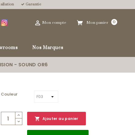
allation
Garantie

0
Mon compte
Mon panier
wrooms
Nos Marques
NSION - SOUND OR6
Couleur

Ajouter au panier