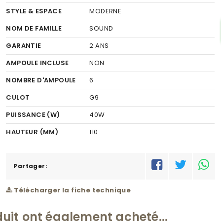
STYLE & ESPACE
MODERNE
NOM DE FAMILLE
SOUND
GARANTIE
2 ANS
AMPOULE INCLUSE
NON
NOMBRE D'AMPOULE
6
CULOT
G9
PUISSANCE (W)
40W
HAUTEUR (MM)
110
LARGEUR (MM)
1200
RÉSEAU
Partager:
M
Télécharger la fiche technique
duit ont également acheté...