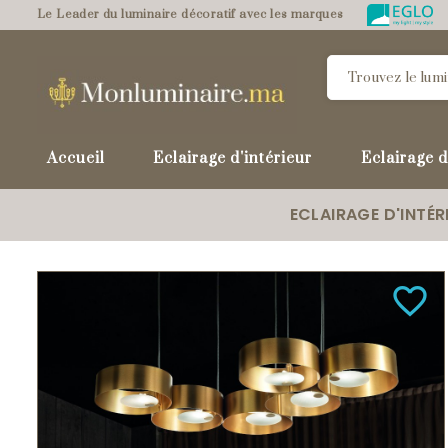
Le Leader du luminaire décoratif avec les marques
Accueil
Eclairage d'intérieur
Eclairage d
ECLAIRAGE D'INTÉR
favorite_border