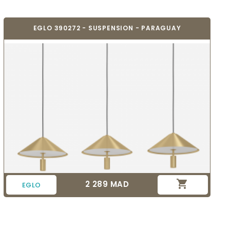
EGLO 390272 - SUSPENSION - PARAGUAY

2 289 MAD
Prix
EGLO