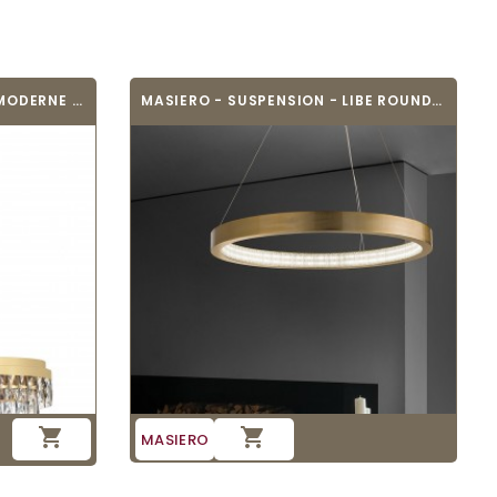
EGLO 39462 - SUSPENSION MODERNE - VALPARAISO
MASIERO - SUSPENSION - LIBE ROUND S60


MASIERO