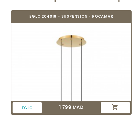
EGLO 204018 - SUSPENSION - ROCAMAR

1 799 MAD
Prix
EGLO