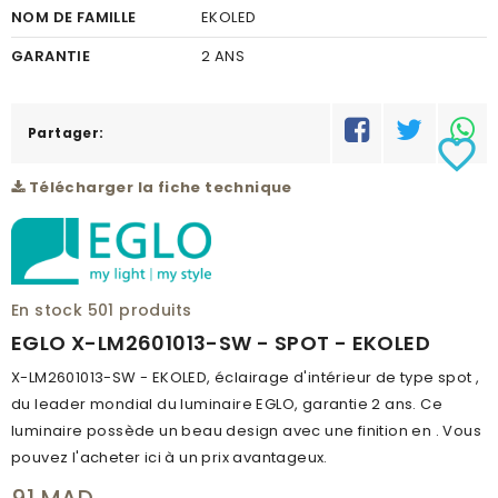
NOM DE FAMILLE
EKOLED
GARANTIE
2 ANS
Partager:
favorite_border
Télécharger la fiche technique
En stock
501 produits
EGLO X-LM2601013-SW - SPOT - EKOLED
X-LM2601013-SW - EKOLED, éclairage d'intérieur de type spot ,
du leader mondial du luminaire EGLO, garantie 2 ans. Ce
luminaire possède un beau design avec une finition en . Vous
pouvez l'acheter ici à un prix avantageux.