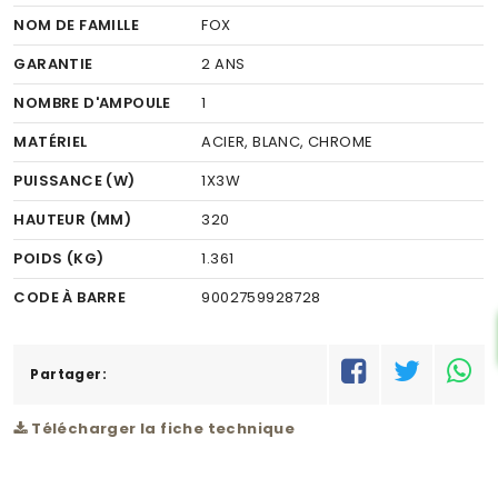
NOM DE FAMILLE
FOX
GARANTIE
2 ANS
NOMBRE D'AMPOULE
1
MATÉRIEL
ACIER, BLANC, CHROME
PUISSANCE (W)
1X3W
HAUTEUR (MM)
320
POIDS (KG)
1.361
CODE À BARRE
9002759928728
RÉSEAU
C
Partager:
Télécharger la fiche technique