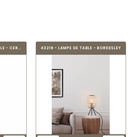
EGLO 99084 - LAMPE DE TABLE - CERCAMAR
43218 - LAMPE DE TABLE - BORDESLEY