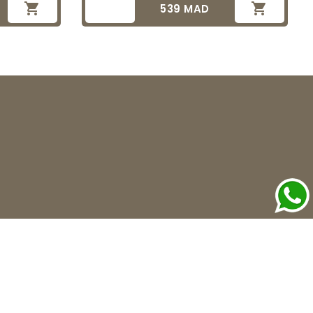


539 MAD
Prix