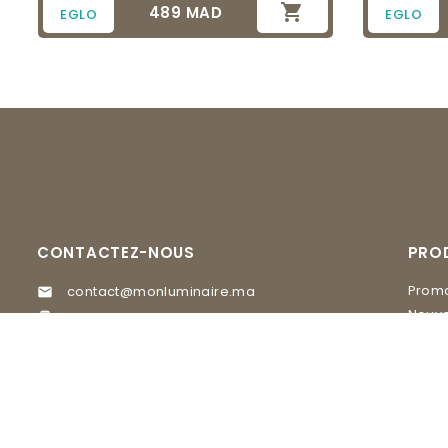

489 MAD
Prix
EGLO
EGLO
CONTACTEZ-NOUS
PRO
Promo
contact@monluminaire.ma

Nouve
05 37 67 02 62

EGLO
Visitez nos Showrooms
MASI
GLAM Lighting, 20 rue du 16 novembre

quartier Agdal Rabat