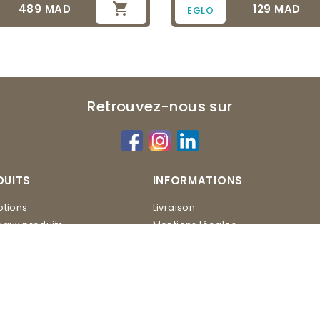

489 MAD
129 MAD
Prix
Prix
EGLO
Retrouvez-nous sur
DUITS
INFORMATIONS
tions
Livraison
aux produits
Mentions légales
Conditions d'utilisation
ERO
Contactez-nous
Plan du site