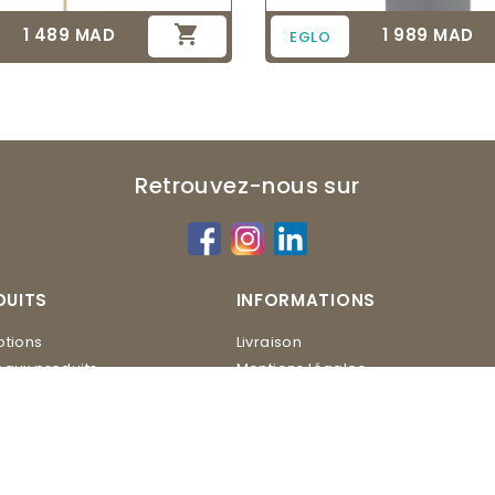

1 489 MAD
1 989 MAD
Prix
Prix
EGLO
Retrouvez-nous sur
DUITS
INFORMATIONS
tions
Livraison
aux produits
Mentions légales
Conditions d'utilisation
ERO
Contactez-nous
Plan du site