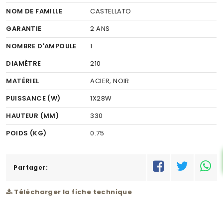
NOM DE FAMILLE
CASTELLATO
GARANTIE
2 ANS
NOMBRE D'AMPOULE
1
DIAMÈTRE
210
MATÉRIEL
ACIER, NOIR
PUISSANCE (W)
1X28W
HAUTEUR (MM)
330
POIDS (KG)
0.75
CODE À BARRE
9002759973339
RÉSEAU
Partager:
C
Télécharger la fiche technique