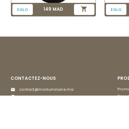

149 MAD
Prix
EGLO
EGLO
CONTACTEZ-NOUS
PRO
Promo
contact@monluminaire.ma

Nouve
05 37 67 02 62

EGLO
Visitez nos Showrooms
MASI
GLAM Lighting, 20 rue du 16 novembre

quartier Agdal Rabat