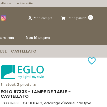
allation
Garantie

0
Mon compte
Mon panier
wrooms
Nos Marques
ABLE - CASTELLATO
favorite_border
En stock
2 produits
EGLO 97333 - LAMPE DE TABLE -
CASTELLATO
EGLO 97333 - CASTELLATO, éclairage d'intérieur de type