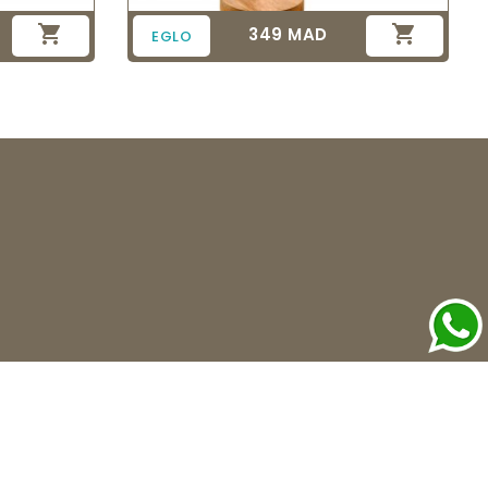


349 MAD
Prix
EGLO