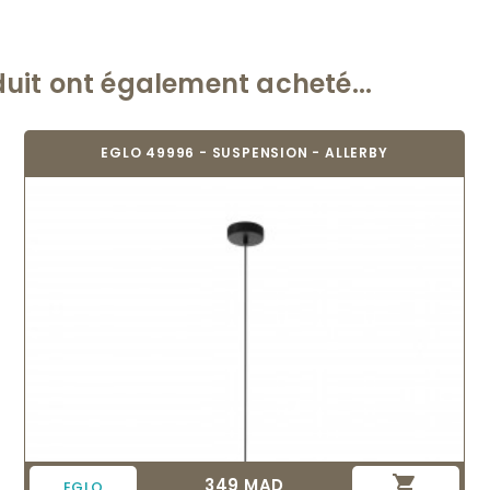
duit ont également acheté...
EGLO 49996 - SUSPENSION - ALLERBY

349 MAD
Prix
EGLO