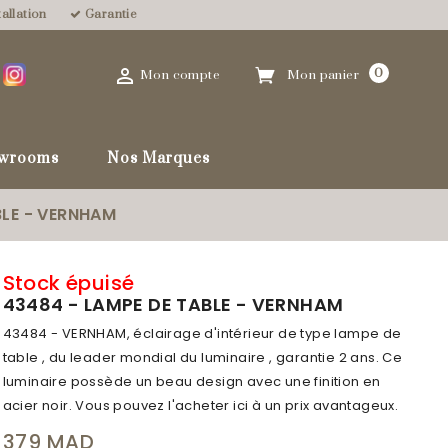
allation
Garantie

0
Mon compte
Mon panier
favorite_border
wrooms
Nos Marques
BLE - VERNHAM
Stock épuisé
43484 - LAMPE DE TABLE - VERNHAM
43484 - VERNHAM, éclairage d'intérieur de type lampe de
table , du leader mondial du luminaire , garantie 2 ans. Ce
luminaire possède un beau design avec une finition en
acier noir. Vous pouvez l'acheter ici à un prix avantageux.
379 MAD