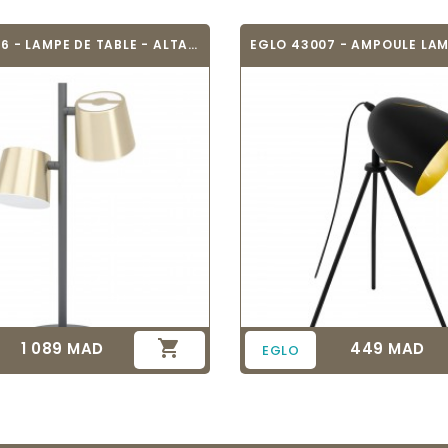
EGLO 39986 - LAMPE DE TABLE - ALTAMIRA

1 089 MAD
449 MAD
Prix
Prix
EGLO