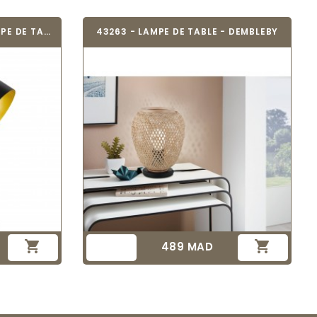
EGLO 43007 - AMPOULE LAMPE DE TABLE -...
43263 - LAMPE DE TABLE - DEMBLEBY


489 MAD
Prix