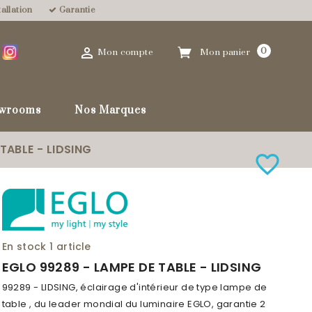
allation
Garantie

0
Mon compte
Mon panier
wrooms
Nos Marques
TABLE - LIDSING
favorite_border
En stock
1 article
EGLO 99289 - LAMPE DE TABLE - LIDSING
99289 - LIDSING, éclairage d'intérieur de type lampe de
table , du leader mondial du luminaire EGLO, garantie 2