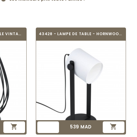
EGLO 49481 - LAMPE DE TABLE VINTAGE -...
43428 - LAMPE DE TABLE - HORNWOOD 1


539 MAD
Prix