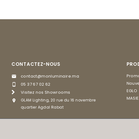
CONTACTEZ-NOUS
PRO
Promo
contact@monluminaire.ma

Nouve
05 37 67 02 62

EGLO
Visitez nos Showrooms
MASI
GLAM Lighting, 20 rue du 16 novembre

quartier Agdal Rabat