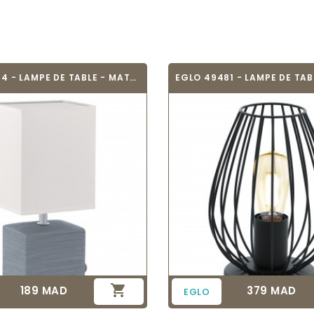
EGLO 93044 - LAMPE DE TABLE - MATARO

189 MAD
379 MAD
Prix
Prix
EGLO