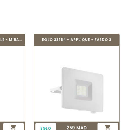
EGLO 97746 - LAMPE DE TABLE - MIRAFLORES
EGLO 33154 - APPLIQUE - FAEDO 3


259 MAD
Prix
EGLO