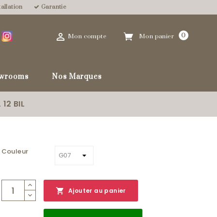
allation
Garantie

0
Mon compte
Mon panier
wrooms
Nos Marques
 12 BIL
Couleur

Ajouter au panier