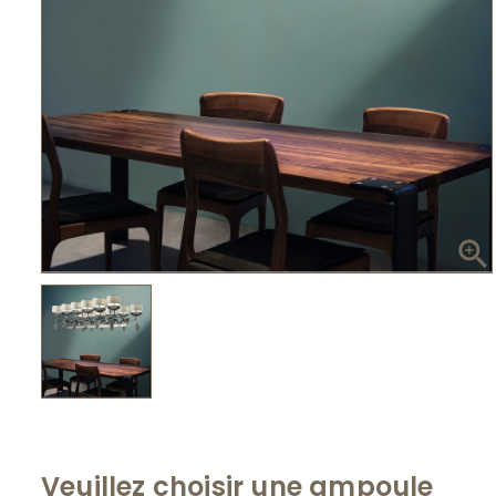

Veuillez choisir une ampoule