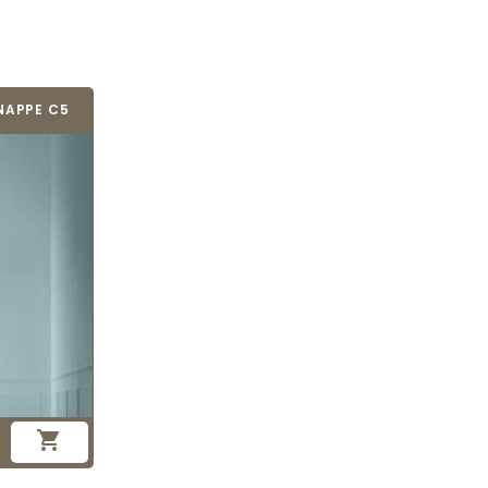
NAPPE C5
