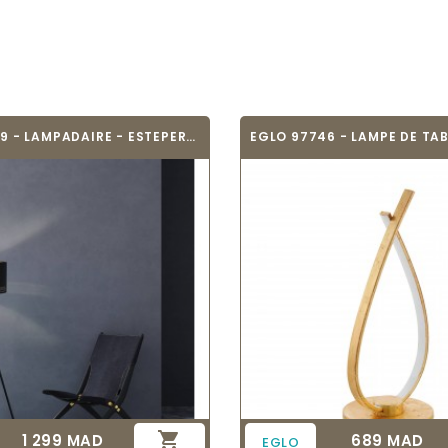
EGLO 99279 - LAMPADAIRE - ESTEPERRA

1 299 MAD
689 MAD
Prix
Prix
EGLO