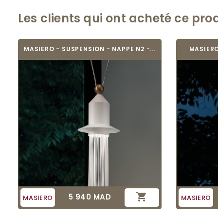
Les clients qui ont acheté ce pro
MASIERO - SUSPENSION - NAPPE N2 -...
MASIERO

5 940 MAD
Prix
MASIERO
MASIERO