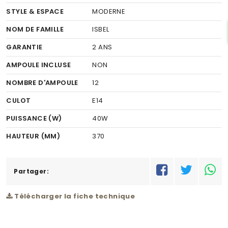
STYLE & ESPACE
MODERNE
NOM DE FAMILLE
ISBEL
GARANTIE
2 ANS
AMPOULE INCLUSE
NON
NOMBRE D'AMPOULE
12
CULOT
E14
PUISSANCE (W)
40W
HAUTEUR (MM)
370
LARGEUR (MM)
1230
RÉSEAU
Partager:
M
Télécharger la fiche technique