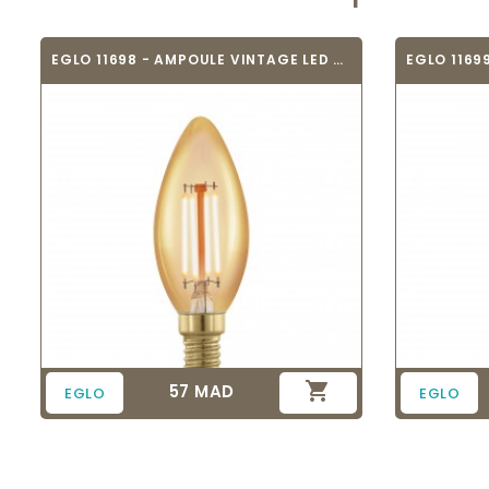
EGLO 11698 - AMPOULE VINTAGE LED - LED_E14

57 MAD
Prix
EGLO
EGLO