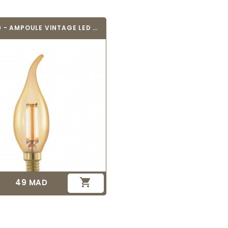
EGLO 11699 - AMPOULE VINTAGE LED - LED_E14

49 MAD
Prix