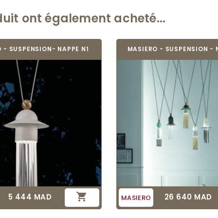
duit ont également acheté...
 - SUSPENSION- NAPPE N1
MASIERO - SUSPENSION - 

5 444 MAD
26 640 MAD
Prix
Prix
MASIERO