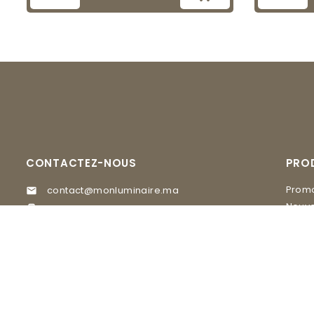
CONTACTEZ-NOUS
PRO
Promo
contact@monluminaire.ma

Nouve
05 37 67 02 62

EGLO
Visitez nos Showrooms
MASI
GLAM Lighting, 20 rue du 16 novembre

quartier Agdal Rabat