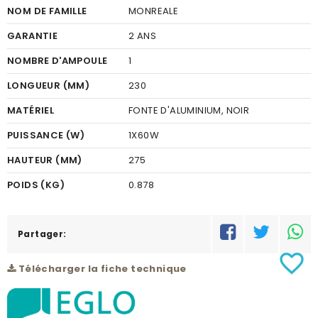
NOM DE FAMILLE
MONREALE
GARANTIE
2 ANS
NOMBRE D'AMPOULE
1
LONGUEUR (MM)
230
MATÉRIEL
FONTE D'ALUMINIUM, NOIR
PUISSANCE (W)
1X60W
HAUTEUR (MM)
275
POIDS (KG)
0.878
CODE À BARRE
9002759981198
RÉSEAU
Partager:
C
favorite_border
Télécharger la fiche technique